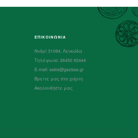
ΕΠΙΚΟΙΝΩΝΙΑ
Νυδρί 31084, Λευκάδα
Τηλέφωνο: 26450 92444
E-mail: sales@gazissa.gr
Βρείτε μας στο χάρτη
Ακολουθήστε μας