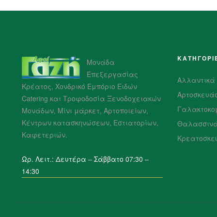
ΚΑΤΗΓΟΡΙ
Μονάδα
Επεξεργασίας
Αλλαντικά
Κρέατος, Χονδρικό Εμπόριο Ειδών
Αρτοσκευά
Catering και Τροφοδοσία Ξενοδοχειακών
Γαλακτοκο
Μονάδων, Μίνι μάρκετ, Αρτοποιείων,
Κέντρων κατασκηνώσεων, Εστιατορίων,
Θαλασσιν
Καφετεριών.
Κρεατοσκε
Ωρ. Λειτ.: Δευτέρα – Σάββατο 07:30 –
14:30