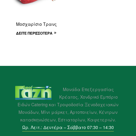
Μοσχαρίσιο Τρανς
ΔΕΊΤΕ ΠΕΡΙΣΣΌΤΕΡΑ
Μονάδα Επεξεργασίας
Κρέατος, Χονδρικό Εμπόριο
Ειδών Catering και Τροφοδοσία Ξενοδοχειακών
Μονάδων, Μίνι μάρκετ, Αρτοποιείων, Κέντρων
κατασκηνώσεων, Εστιατορίων, Καφετεριών.
Ωρ. Λειτ.: Δευτέρα – Σάββατο 07:30 – 14:30