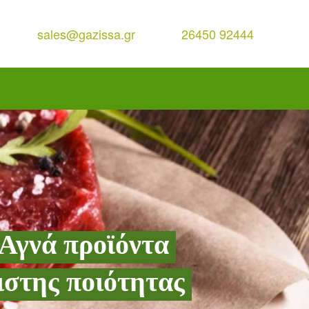
sales@gazissa.gr
26450 92444
Αγνά προϊόντα
ιστης ποιότητας