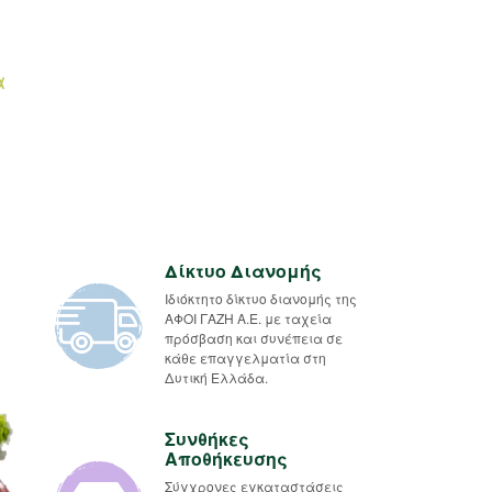
α
Δίκτυο Διανομής
Ιδιόκτητο δίκτυο διανομής της
ΑΦΟΙ ΓΑΖΗ Α.Ε. με ταχεία
πρόσβαση και συνέπεια σε
κάθε επαγγελματία στη
Δυτική Ελλάδα.
Συνθήκες
Αποθήκευσης
Σύγχρονες εγκαταστάσεις