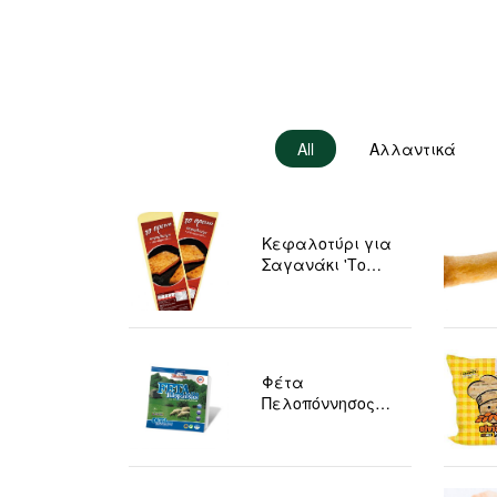
All
Αλλαντικά
Κεφαλοτύρι για
Σαγανάκι 'Το
Ορεινό' 3 Κιλά
Φέτα
Πελοπόννησος
Vacuum 200gr