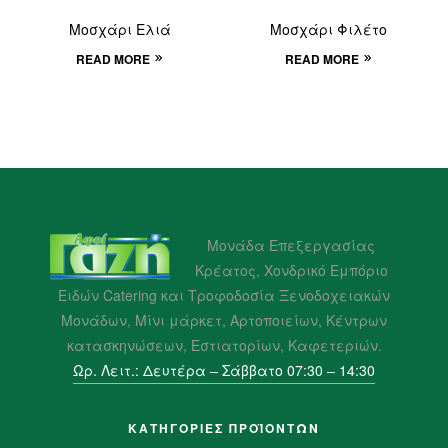
Μοσχάρι Ελιά
Μοσχάρι Φιλέτο
READ MORE
READ MORE
Μονάδα Επεξεργασίας
Κρέατος, Χονδρικό Εμπόριο
Ειδών Catering και Τροφοδοσία Ξενοδοχειακών
Μονάδων, Μίνι μάρκετ, Αρτοποιείων, Κέντρων
κατασκηνώσεων, Εστιατορίων, Καφετεριών.
Ωρ. Λειτ.: Δευτέρα – Σάββατο 07:30 – 14:30
ΚΑΤΗΓΟΡΙΕΣ ΠΡΟΪΌΝΤΩΝ