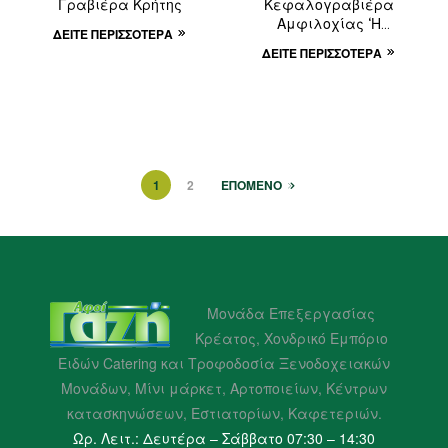
Γραβιέρα Κρήτης
Κεφαλογραβιέρα
Αμφιλοχίας ‘Η
ΔΕΊΤΕ ΠΕΡΙΣΣΌΤΕΡΑ
Ορεινή’
ΔΕΊΤΕ ΠΕΡΙΣΣΌΤΕΡΑ
1
2
ΕΠΟΜΕΝΟ
Μονάδα Επεξεργασίας
Κρέατος, Χονδρικό Εμπόριο
Ειδών Catering και Τροφοδοσία Ξενοδοχειακών
Μονάδων, Μίνι μάρκετ, Αρτοποιείων, Κέντρων
κατασκηνώσεων, Εστιατορίων, Καφετεριών.
Ωρ. Λειτ.: Δευτέρα – Σάββατο 07:30 – 14:30