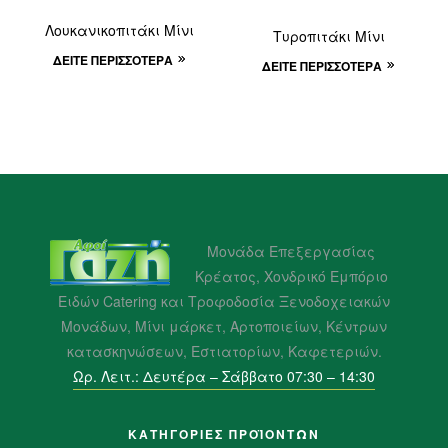
Λουκανικοπιτάκι Μίνι
Τυροπιτάκι Μίνι
ΔΕΊΤΕ ΠΕΡΙΣΣΌΤΕΡΑ
ΔΕΊΤΕ ΠΕΡΙΣΣΌΤΕΡΑ
Μονάδα Επεξεργασίας
Κρέατος, Χονδρικό Εμπόριο
Ειδών Catering και Τροφοδοσία Ξενοδοχειακών
Μονάδων, Μίνι μάρκετ, Αρτοποιείων, Κέντρων
κατασκηνώσεων, Εστιατορίων, Καφετεριών.
Ωρ. Λειτ.: Δευτέρα – Σάββατο 07:30 – 14:30
ΚΑΤΗΓΟΡΙΕΣ ΠΡΟΪΌΝΤΩΝ