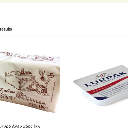
results
ύτυρο Αγελάδος 1κλ