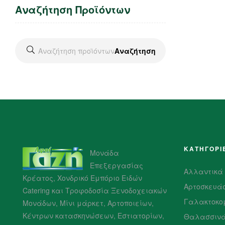
Αναζήτηση Προϊόντων
Αναζήτηση
ΚΑΤΗΓΟΡΙ
Μονάδα
Επεξεργασίας
Αλλαντικά
Κρέατος, Χονδρικό Εμπόριο Ειδών
Αρτοσκευά
Catering και Τροφοδοσία Ξενοδοχειακών
Γαλακτοκο
Μονάδων, Μίνι μάρκετ, Αρτοποιείων,
Κέντρων κατασκηνώσεων, Εστιατορίων,
Θαλασσιν