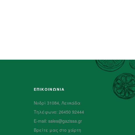
ΕΠΙΚΟΙΝΩΝΙΑ
Νυδρί 31084, Λευκάδα
Τηλέφωνο: 26450 92444
E-mail: sales@gazissa.gr
Βρείτε μας στο χάρτη