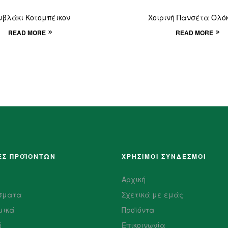
υβλάκι Κοτομπέικον
Χοιρινή Πανσέτα Ολό
READ MORE
READ MORE
ΕΣ ΠΡΟΪΌΝΤΩΝ
ΧΡΗΣΙΜΟΙ ΣΥΝΔΕΣΜΟΙ
Αρχική
σματα
Σχετικά με εμάς
μικά
Προϊόντα
ά
Επικοινωνία