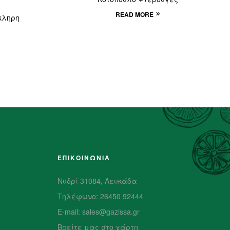
READ MORE
κληρη
ΕΠΙΚΟΙΝΩΝΙΑ
Νυδρί 31084, Λευκάδα
Τηλέφωνο: 26450 92444
E-mail: sales@gazissa.gr
Βρείτε μας στο χάρτη