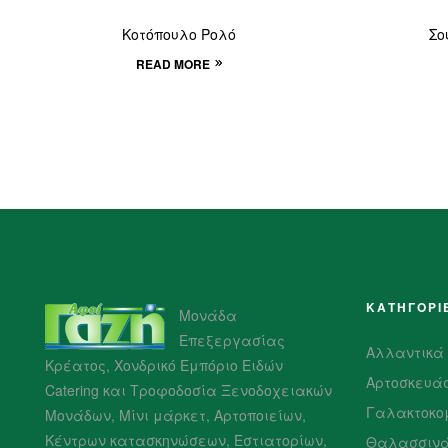
Κοτόπουλο Ρολό
Σο
READ MORE
ΚΑΤΗΓΟΡΙ
Μονάδα
Επεξεργασίας
Αλλαντικά
Κρέατος, Χονδρικό Εμπόριο Ειδών
Αρτοσκευά
Catering και Τροφοδοσία Ξενοδοχειακών
Γαλακτοκο
Μονάδων, Μίνι μάρκετ, Αρτοποιείων,
Κέντρων κατασκηνώσεων, Εστιατορίων,
Θαλασσιν