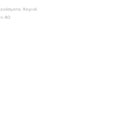
κευάσματα
,
Χοιρινό
τι ΑΟ