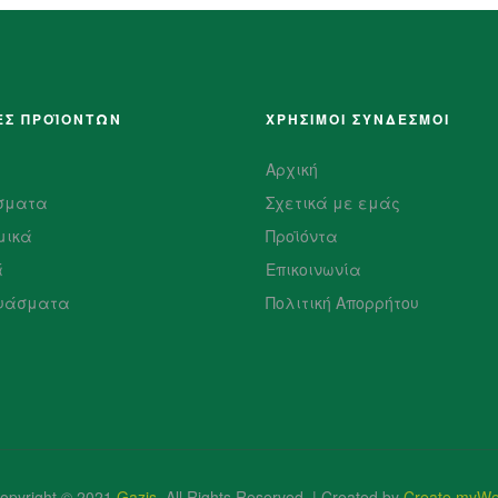
ΕΣ ΠΡΟΪΌΝΤΩΝ
ΧΡΗΣΙΜΟΙ ΣΥΝΔΕΣΜΟΙ
Αρχική
σματα
Σχετικά με εμάς
μικά
Προϊόντα
ά
Επικοινωνία
υάσματα
Πολιτική Απορρήτου
opyright © 2021
Gazis
.
All Rights Reserved. | Created by
Create myW