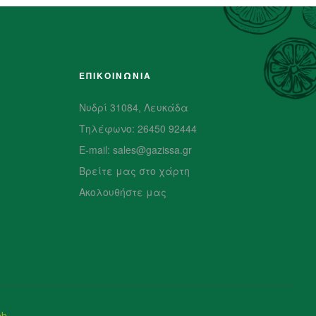
ΕΠΙΚΟΙΝΩΝΙΑ
Νυδρί 31084, Λευκάδα
Τηλέφωνο: 26450 92444
E-mail: sales@gazissa.gr
Βρείτε μας στο χάρτη
Ακολουθήστε μας
eb