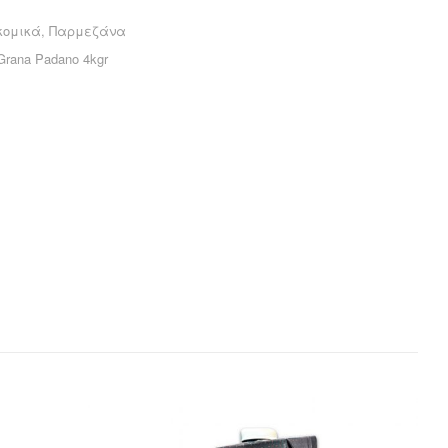
κομικά
,
Παρμεζάνα
rana Padano 4kgr