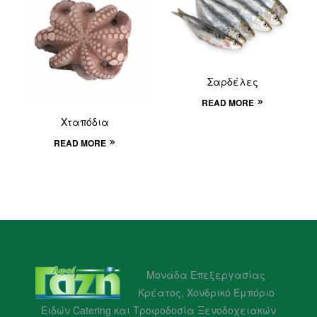
Σαρδέλες
READ MORE
Χταπόδια
READ MORE
Μονάδα Επεξεργασίας
Κρέατος, Χονδρικό Εμπόριο
Ειδών Catering και Τροφοδοσία Ξενοδοχειακών