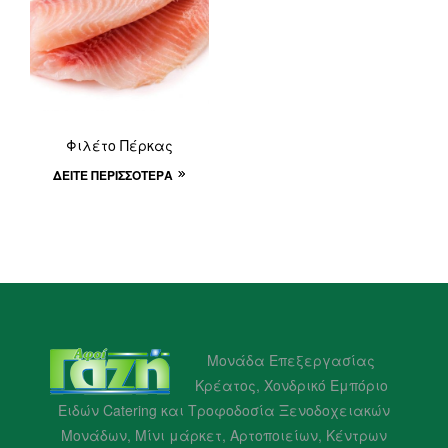
Φιλέτο Πέρκας
ΔΕΊΤΕ ΠΕΡΙΣΣΌΤΕΡΑ
Μονάδα Επεξεργασίας
Κρέατος, Χονδρικό Εμπόριο
Ειδών Catering και Τροφοδοσία Ξενοδοχειακών
Μονάδων, Μίνι μάρκετ, Αρτοποιείων, Κέντρων