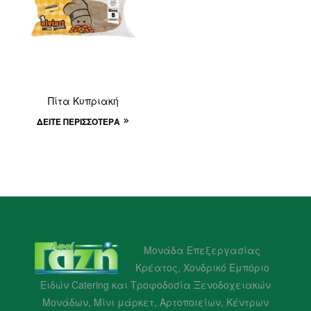
Πίτα Κυπριακή
ΔΕΊΤΕ ΠΕΡΙΣΣΌΤΕΡΑ
Μονάδα Επεξεργασίας
Κρέατος, Χονδρικό Εμπόριο
Ειδών Catering και Τροφοδοσία Ξενοδοχειακών
Μονάδων, Μίνι μάρκετ, Αρτοποιείων, Κέντρων