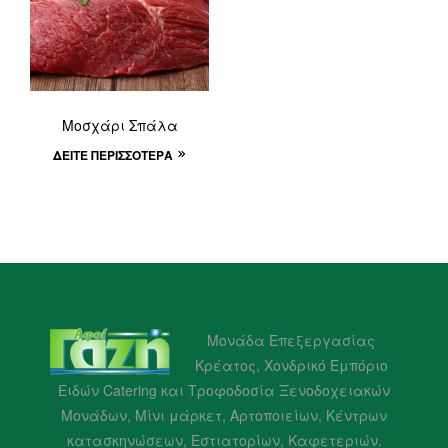
Μοσχάρι Σπάλα
ΔΕΊΤΕ ΠΕΡΙΣΣΌΤΕΡΑ
Μονάδα Επεξεργασίας
Κρέατος, Χονδρικό Εμπόριο
Ειδών Catering και Τροφοδοσία Ξενοδοχειακών
Μονάδων, Μίνι μάρκετ, Αρτοποιείων, Κέντρων
κατασκηνώσεων, Εστιατορίων, Καφετεριών.