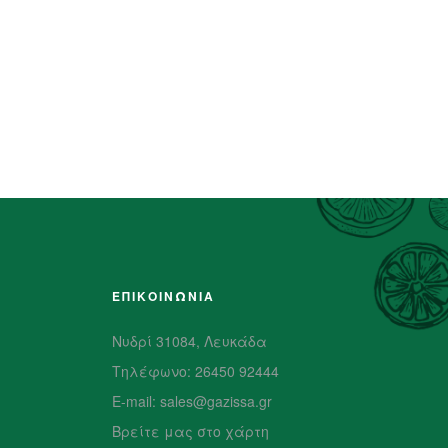
ΕΠΙΚΟΙΝΩΝΙΑ
Νυδρί 31084, Λευκάδα
Τηλέφωνο: 26450 92444
E-mail: sales@gazissa.gr
Βρείτε μας στο χάρτη