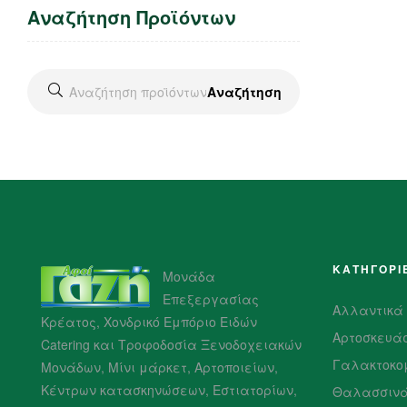
Αναζήτηση Προϊόντων
Αναζήτηση
ΚΑΤΗΓΟΡΙ
Μονάδα
Επεξεργασίας
Αλλαντικά
Κρέατος, Χονδρικό Εμπόριο Ειδών
Αρτοσκευά
Catering και Τροφοδοσία Ξενοδοχειακών
Γαλακτοκο
Μονάδων, Μίνι μάρκετ, Αρτοποιείων,
Κέντρων κατασκηνώσεων, Εστιατορίων,
Θαλασσιν