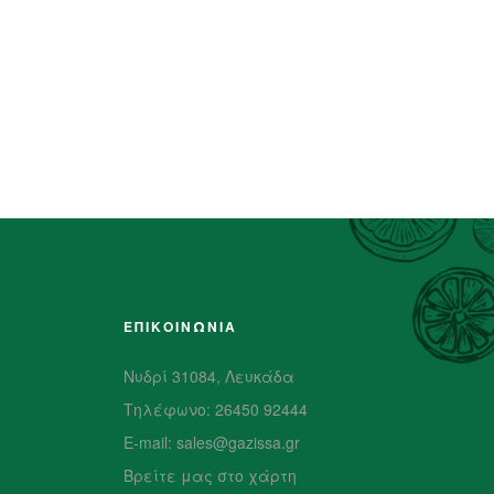
ΕΠΙΚΟΙΝΩΝΙΑ
Νυδρί 31084, Λευκάδα
Τηλέφωνο: 26450 92444
E-mail: sales@gazissa.gr
Βρείτε μας στο χάρτη