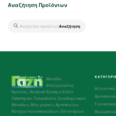
Αναζήτηση Προϊόντων
Αναζήτηση
ΚΑΤΗΓΟΡΙ
Μονάδα
Επεξεργασίας
Αλλαντικά
Κρέατος, Χονδρικό Εμπόριο Ειδών
Αρτοσκευά
Catering και Τροφοδοσία Ξενοδοχειακών
Γαλακτοκο
Μονάδων, Μίνι μάρκετ, Αρτοποιείων,
Κέντρων κατασκηνώσεων, Εστιατορίων,
Θαλασσιν