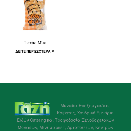
Πιτάκι Μίνι
ΔΕΊΤΕ ΠΕΡΙΣΣΌΤΕΡΑ
Μονάδα Επεξεργασίας
Κρέατος, Χονδρικό Εμπόριο
Ειδών Catering και Τροφοδοσία Ξενοδοχειακών
Μονάδων, Μίνι μάρκετ, Αρτοποιείων, Κέντρων