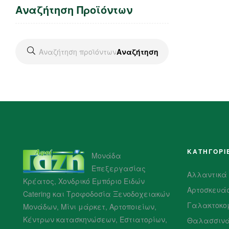
Αναζήτηση Προϊόντων
Αναζήτηση
ΚΑΤΗΓΟΡΙ
Μονάδα
Επεξεργασίας
Αλλαντικά
Κρέατος, Χονδρικό Εμπόριο Ειδών
Αρτοσκευά
Catering και Τροφοδοσία Ξενοδοχειακών
Γαλακτοκο
Μονάδων, Μίνι μάρκετ, Αρτοποιείων,
Κέντρων κατασκηνώσεων, Εστιατορίων,
Θαλασσιν