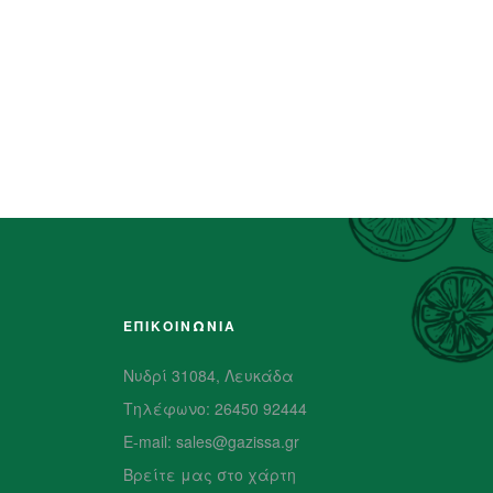
ΕΠΙΚΟΙΝΩΝΙΑ
Νυδρί 31084, Λευκάδα
Τηλέφωνο: 26450 92444
E-mail: sales@gazissa.gr
Βρείτε μας στο χάρτη