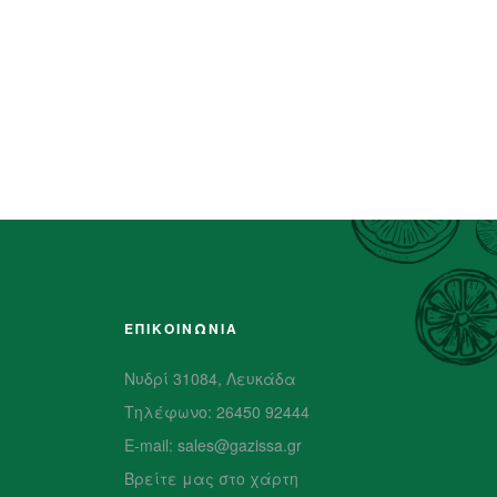
ΕΠΙΚΟΙΝΩΝΙΑ
Νυδρί 31084, Λευκάδα
Τηλέφωνο: 26450 92444
E-mail: sales@gazissa.gr
Βρείτε μας στο χάρτη