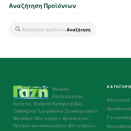
Αναζήτηση Προϊόντων
Αναζήτηση
ΚΑΤΗΓΟΡΙ
Μονάδα
Επεξεργασίας
Αλλαντικά
Κρέατος, Χονδρικό Εμπόριο Ειδών
Αρτοσκευά
Catering και Τροφοδοσία Ξενοδοχειακών
Γαλακτοκο
Μονάδων, Μίνι μάρκετ, Αρτοποιείων,
Κέντρων κατασκηνώσεων, Εστιατορίων,
Θαλασσιν