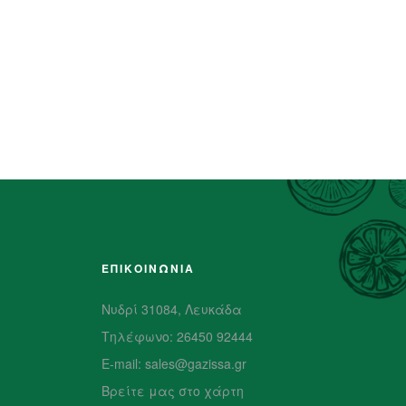
ΕΠΙΚΟΙΝΩΝΙΑ
Νυδρί 31084, Λευκάδα
Τηλέφωνο: 26450 92444
E-mail: sales@gazissa.gr
Βρείτε μας στο χάρτη