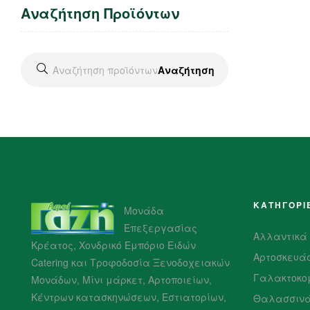
Αναζήτηση Προϊόντων
Αναζήτηση
ΚΑΤΗΓΟΡΙ
Μονάδα
Επεξεργασίας
Αλλαντικά
Κρέατος, Χονδρικό Εμπόριο Ειδών
Αρτοσκευά
Catering και Τροφοδοσία Ξενοδοχειακών
Γαλακτοκο
Μονάδων, Μίνι μάρκετ, Αρτοποιείων,
Κέντρων κατασκηνώσεων, Εστιατορίων,
Θαλασσιν