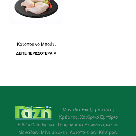
Κοτόπουλο Μπούτι
ΔΕΊΤΕ ΠΕΡΙΣΣΌΤΕΡΑ
Μονάδα Επεξεργασίας
Κρέατος, Χονδρικό Εμπόριο
Ειδών Catering και Τροφοδοσία Ξενοδοχειακών
Μονάδων, Μίνι μάρκετ, Αρτοποιείων, Κέντρων