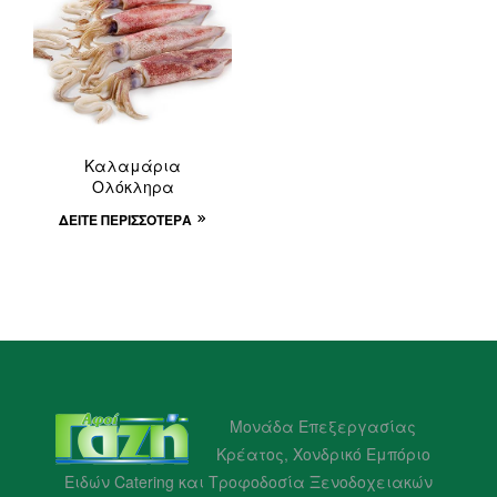
Καλαμάρια
Ολόκληρα
ΔΕΊΤΕ ΠΕΡΙΣΣΌΤΕΡΑ
Μονάδα Επεξεργασίας
Κρέατος, Χονδρικό Εμπόριο
Ειδών Catering και Τροφοδοσία Ξενοδοχειακών