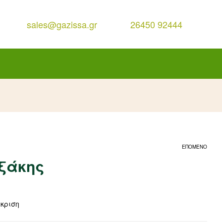
sales@gazissa.gr
26450 92444
ΕΠΟΜΕΝΟ
ξάκης
γκριση