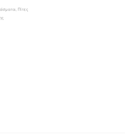
υάσματα
,
Πίτες
ης