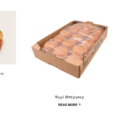
νι
Ψωμί Μπέργκερ
READ MORE