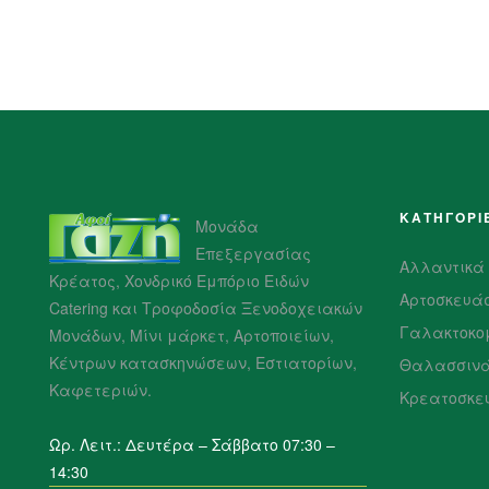
ΚΑΤΗΓΟΡΙ
Μονάδα
Επεξεργασίας
Αλλαντικά
Κρέατος, Χονδρικό Εμπόριο Ειδών
Αρτοσκευά
Catering και Τροφοδοσία Ξενοδοχειακών
Γαλακτοκο
Μονάδων, Μίνι μάρκετ, Αρτοποιείων,
Κέντρων κατασκηνώσεων, Εστιατορίων,
Θαλασσιν
Καφετεριών.
Κρεατοσκε
Ωρ. Λειτ.: Δευτέρα – Σάββατο 07:30 –
14:30