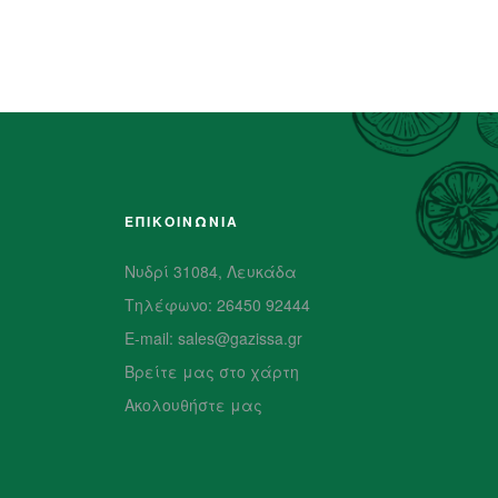
ΕΠΙΚΟΙΝΩΝΙΑ
Νυδρί 31084, Λευκάδα
Τηλέφωνο: 26450 92444
E-mail: sales@gazissa.gr
Βρείτε μας στο χάρτη
Ακολουθήστε μας