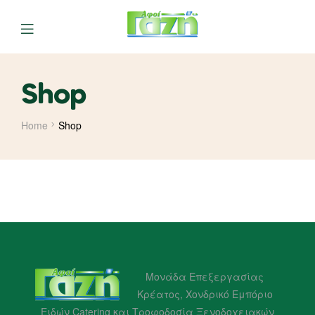
Shop
Home
Shop
Μονάδα Επεξεργασίας
Κρέατος, Χονδρικό Εμπόριο
Ειδών Catering και Τροφοδοσία Ξενοδοχειακών