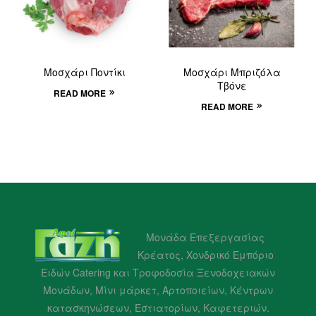
Μοσχάρι Ποντίκι
Μοσχάρι Μπριζόλα
Τβόνε
READ MORE
READ MORE
Μονάδα Επεξεργασίας
Κρέατος, Χονδρικό Εμπόριο
Ειδών Catering και Τροφοδοσία Ξενοδοχειακών
Μονάδων, Μίνι μάρκετ, Αρτοποιείων, Κέντρων
κατασκηνώσεων, Εστιατορίων, Καφετεριών.