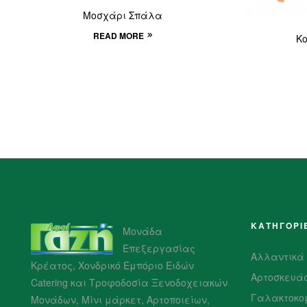
Μοσχάρι Σπάλα
READ MORE
Κο
ΚΑΤΗΓΟΡΙ
Μονάδα
Επεξεργασίας
Αλλαντικά
Κρέατος, Χονδρικό Εμπόριο Ειδών
Αρτοσκευά
Catering και Τροφοδοσία Ξενοδοχειακών
Γαλακτοκο
Μονάδων, Μίνι μάρκετ, Αρτοποιείων,