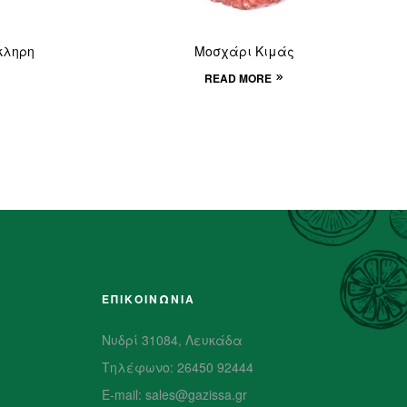
κληρη
Μοσχάρι Κιμάς
READ MORE
ΕΠΙΚΟΙΝΩΝΙΑ
Νυδρί 31084, Λευκάδα
Τηλέφωνο: 26450 92444
E-mail: sales@gazissa.gr